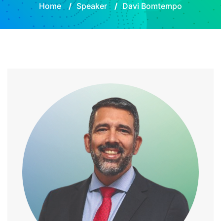
Home
/
Speaker
/
Davi Bomtempo