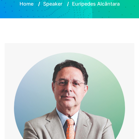
Home
/
Speaker
/
Eurípedes Alcântara