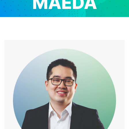
MAEDA
Home
/
Speaker
/
Fábio Yassuda Maeda