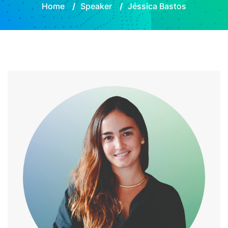
Home
/
Speaker
/
Jéssica Bastos