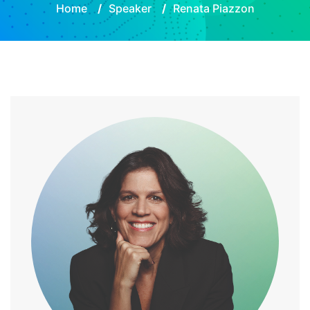
Home
/
Speaker
/
Renata Piazzon